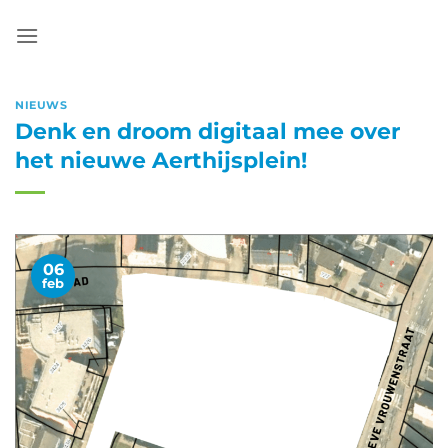
Ga
naar
inhoud
NIEUWS
Denk en droom digitaal mee over
het nieuwe Aerthijsplein!
06
feb