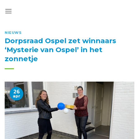
Ga
naar
inhoud
NIEUWS
Dorpsraad Ospel zet winnaars
‘Mysterie van Ospel’ in het
zonnetje
26
apr